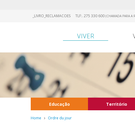
Skip
_LIVRO_RECLAMACOES
TLF:. 275 330 600
(CHAMADA PARA A R
to
main
content
VIVER
Educação
Território
Home
Ordre du jour