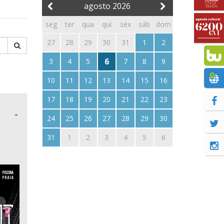
agosto
2026
seg
ter
qua
qui
sex
sáb
dom
27
28
29
30
31
1
2
6
3
4
5
7
8
9
10
11
12
13
14
15
16
17
18
19
20
21
22
23
-
24
25
26
27
28
29
30
31
1
2
3
4
5
6