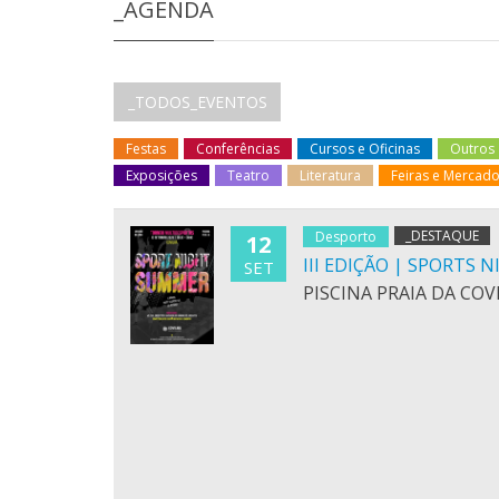
_AGENDA
_TODOS_EVENTOS
Festas
Conferências
Cursos e Oficinas
Outros
Exposições
Teatro
Literatura
Feiras e Mercad
_DESTAQUE
Desporto
12
III EDIÇÃO | SPORTS
SET
PISCINA PRAIA DA COV