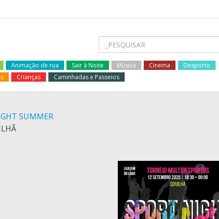
Animação de rua
Sair à Noite
Música
Cinema
Desporto
os
Crianças
Caminhadas e Passeios
 NIGHT SUMMER
ILHÃ