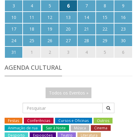
6
3
4
5
7
8
9
10
11
12
13
14
15
16
17
18
19
20
21
22
23
24
25
26
27
28
29
30
31
1
2
3
4
5
6
AGENDA CULTURAL
Todos os Eventos »
Festas
Conferências
Cursos e Oficinas
Outros
Animação de rua
Sair à Noite
Música
Cinema
Desporto
Exposições
Teatro
Literatura