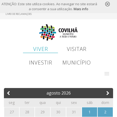
ATENÇÃO: Este site utiliza cookies. Ao navegar no site estará
a consentir a sua utilização.
Mais info
Skip
LIVRO DE RECLAMAÇÕES
to
main
content
VIVER
VISITAR
INVESTIR
MUNICÍPIO
agosto
2026
seg
ter
qua
qui
sex
sáb
dom
27
28
29
30
31
1
2