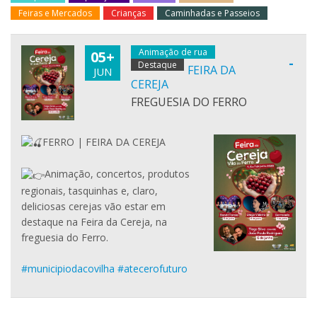
Feiras e Mercados
Crianças
Caminhadas e Passeios
Animação de rua
05+
-
Destaque
FEIRA DA
JUN
CEREJA
FREGUESIA DO FERRO
FERRO | FEIRA DA CEREJA
Animação, concertos, produtos
regionais, tasquinhas e, claro,
deliciosas cerejas vão estar em
destaque na Feira da Cereja, na
freguesia do Ferro.
#municipiodacovilha
#atecerofuturo