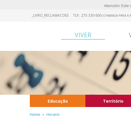
Atención: Este s
Skip
_LIVRO_RECLAMACOES
TLF:. 275 330 600
(CHAMADA PARA A R
to
main
content
VIVER
Educação
Território
Home
Horario