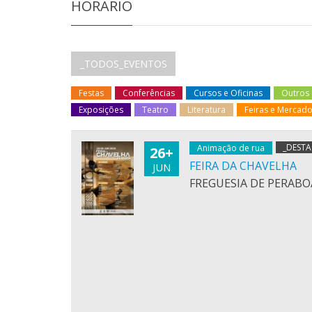
HORARIO
_TODOS_EVENTOS
Festas
Conferências
Cursos e Oficinas
Outros
Exposições
Teatro
Literatura
Feiras e Mercad
_DEST
Animação de rua
26+
FEIRA DA CHAVELHA
JUN
FREGUESIA DE PERABO