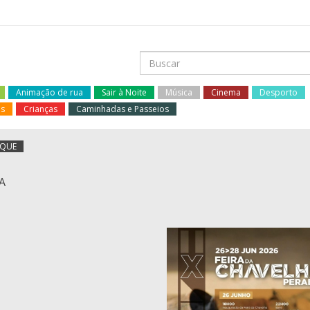
Animação de rua
Sair à Noite
Música
Cinema
Desporto
os
Crianças
Caminhadas e Passeios
AQUE
A