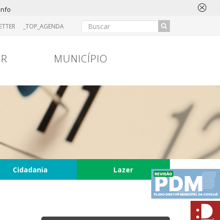
info
ETTER
_TOP_AGENDA
IR
MUNICÍPIO
Cidadania
Lazer