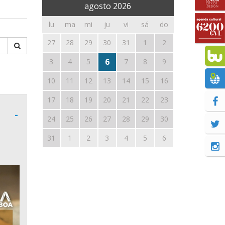
agosto
2026
lu
ma
mi
ju
vi
sá
do
27
28
29
30
31
1
2
6
3
4
5
7
8
9
10
11
12
13
14
15
16
17
18
19
20
21
22
23
-
24
25
26
27
28
29
30
31
1
2
3
4
5
6