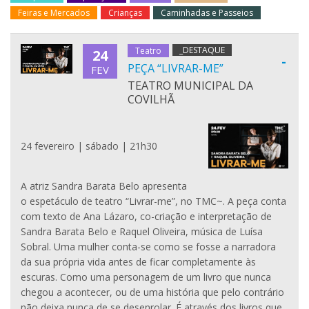
Feiras e Mercados
Crianças
Caminhadas e Passeios
_DESTAQUE
Teatro
24
-
PEÇA “LIVRAR-ME”
FEV
TEATRO MUNICIPAL DA
COVILHÃ
24 fevereiro | sábado | 21h30
A atriz Sandra Barata Belo apresenta
o espetáculo de teatro “Livrar-me”, no TMC~. A peça conta
com texto de Ana Lázaro, co-criação e interpretação de
Sandra Barata Belo e Raquel Oliveira, música de Luísa
Sobral. Uma mulher conta-se como se fosse a narradora
da sua própria vida antes de ficar completamente às
escuras. Como uma personagem de um livro que nunca
chegou a acontecer, ou de uma história que pelo contrário
não deixa nunca de se desenrolar. É através dos livros que