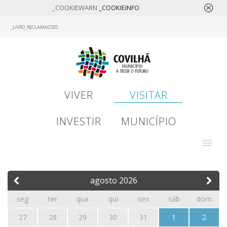
_COOKIEWARN
_COOKIEINFO
Skip
_LIVRO_RECLAMACOES
to
main
content
VIVER
VISITAR
INVESTIR
MUNICÍPIO
agosto
2026
seg
ter
qua
qui
sex
sáb
dom
27
28
29
30
31
1
2