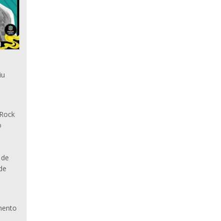
iu
 Rock
o
 de
de
mento