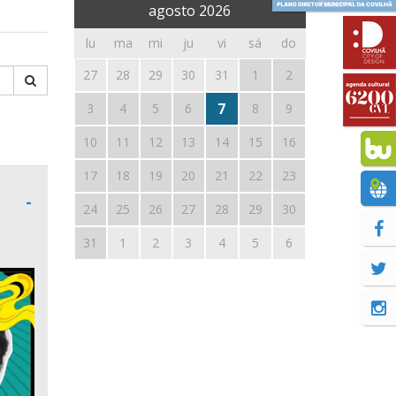
agosto
2026
lu
ma
mi
ju
vi
sá
do
27
28
29
30
31
1
2
7
3
4
5
6
8
9
10
11
12
13
14
15
16
17
18
19
20
21
22
23
-
24
25
26
27
28
29
30
31
1
2
3
4
5
6