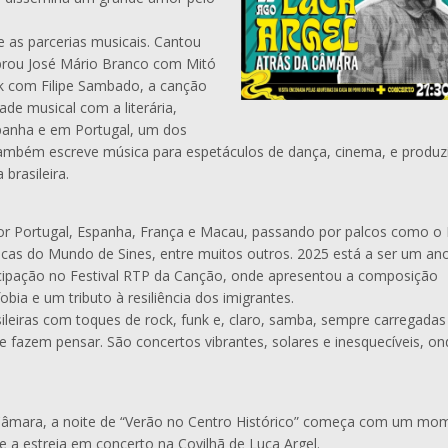
 as parcerias musicais. Cantou
rou José Mário Branco com Mitó
k com Filipe Sambado, a canção
ade musical com a literária,
spanha e em Portugal, um dos
Também escreve música para espetáculos de dança, cinema, e produz
brasileira.
por Portugal, Espanha, França e Macau, passando por palcos como o
úsicas do Mundo de Sines, entre muitos outros. 2025 está a ser um an
ticipação no Festival RTP da Canção, onde apresentou a composição
ia e um tributo à resiliência dos imigrantes.
ileiras com toques de rock, funk e, claro, samba, sempre carregadas
azem pensar. São concertos vibrantes, solares e inesquecíveis, on
a Câmara, a noite de “Verão no Centro Histórico” começa com um mo
ue a estreia em concerto na Covilhã de Luca Argel.