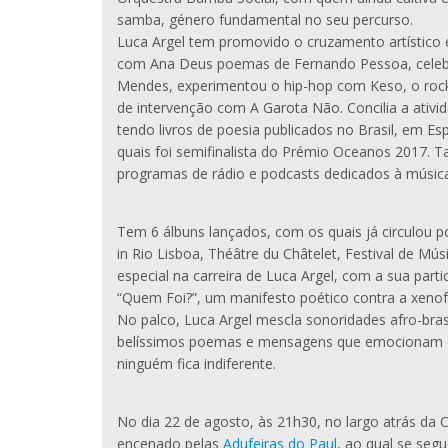
samba, género fundamental no seu percurso.
Luca Argel tem promovido o cruzamento artístico e
com Ana Deus poemas de Fernando Pessoa, celeb
Mendes, experimentou o hip-hop com Keso, o roc
de intervenção com A Garota Não. Concilia a ativid
tendo livros de poesia publicados no Brasil, em E
quais foi semifinalista do Prémio Oceanos 2017. 
programas de rádio e podcasts dedicados à música 
Tem 6 álbuns lançados, com os quais já circulou 
in Rio Lisboa, Théâtre du Châtelet, Festival de M
especial na carreira de Luca Argel, com a sua par
“Quem Foi?”, um manifesto poético contra a xenofob
No palco, Luca Argel mescla sonoridades afro-bras
belíssimos poemas e mensagens que emocionam e f
ninguém fica indiferente.
No dia 22 de agosto, às 21h30, no largo atrás d
encenado pelas
Adufeiras do Paul
, ao qual se seg