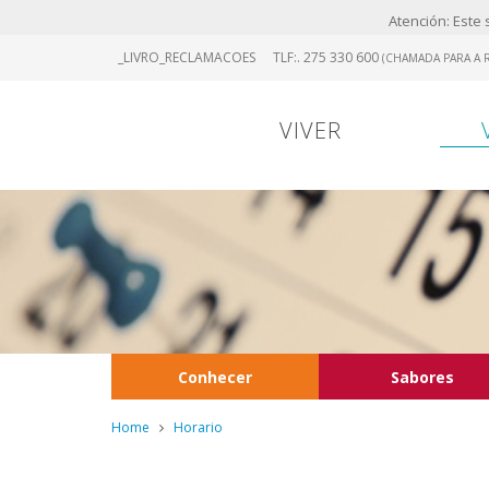
Atención: Este s
Skip
_LIVRO_RECLAMACOES
TLF:. 275 330 600
(CHAMADA PARA A R
to
main
content
VIVER
Conhecer
Sabores
Home
Horario