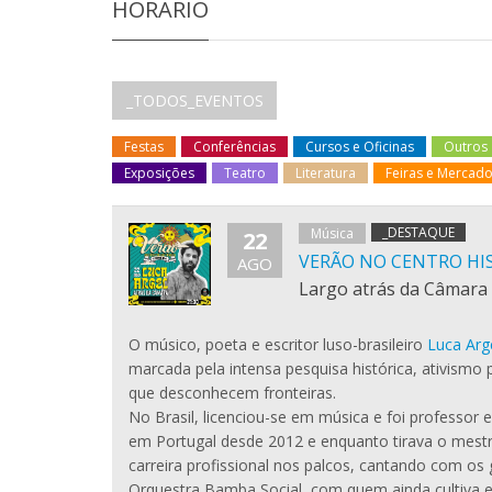
HORARIO
_TODOS_EVENTOS
Festas
Conferências
Cursos e Oficinas
Outros
Exposições
Teatro
Literatura
Feiras e Mercad
_DESTAQUE
Música
22
VERÃO NO CENTRO HIST
AGO
Largo atrás da Câmara
O músico, poeta e escritor luso-brasileiro
Luca Arg
marcada pela intensa pesquisa histórica, ativismo p
que desconhecem fronteiras.
No Brasil, licenciou-se em música e foi professor 
em Portugal desde 2012 e enquanto tirava o mestra
carreira profissional nos palcos, cantando com o
Orquestra Bamba Social, com quem ainda cultiva 