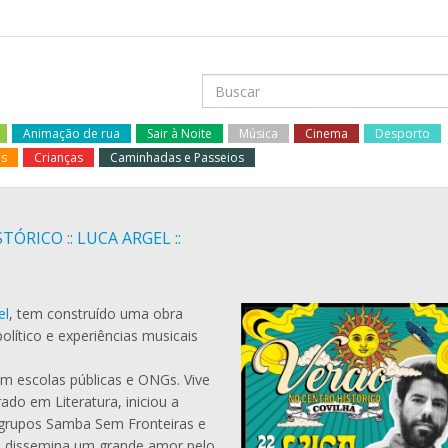
Animação de rua
Sair à Noite
Música
Cinema
Desporto
os
Crianças
Caminhadas e Passeios
ÓRICO :: LUCA ARGEL ::
el
, tem construído uma obra
olítico e experiências musicais
em escolas públicas e ONGs. Vive
do em Literatura, iniciou a
s grupos Samba Sem Fronteiras e
e dissemina um grande amor pelo