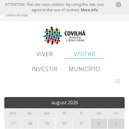
ATTENTION: This site uses cookies. By using this site, you
agree to the use of cookies.
More info
Skip
COMPLAINT BOOK
to
main
content
VIVER
VISITAR
INVESTIR
MUNICÍPIO
august
2026
mo
tu
we
th
fr
sa
su
27
28
29
30
31
1
2