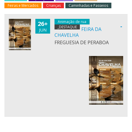
Feiras e Mercados
Crianças
Caminhadas e Passeios
Animação de rua
26+
-
_DESTAQUE
FEIRA DA
JUN
CHAVELHA
FREGUESIA DE PERABOA