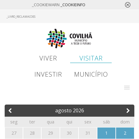
_COOKIEWARN
_COOKIEINFO
Skip
_LIVRO_RECLAMACOES
to
main
content
VIVER
VISITAR
INVESTIR
MUNICÍPIO
agosto
2026
seg
ter
qua
qui
sex
sáb
dom
27
28
29
30
31
1
2