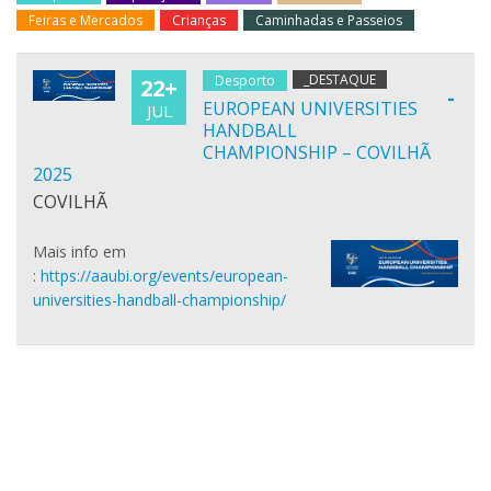
Feiras e Mercados
Crianças
Caminhadas e Passeios
_DESTAQUE
Desporto
22+
-
EUROPEAN UNIVERSITIES
JUL
HANDBALL
CHAMPIONSHIP – COVILHÃ
2025
COVILHÃ
Mais info em
:
https://aaubi.org/events/european-
universities-handball-championship/