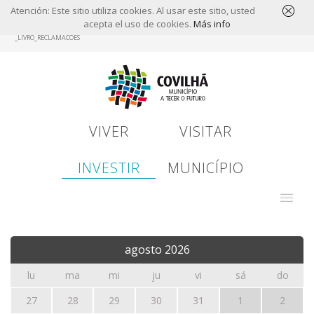
Atención: Este sitio utiliza cookies. Al usar este sitio, usted
acepta el uso de cookies.
Más info
Skip
_LIVRO_RECLAMACOES
to
main
content
VIVER
VISITAR
INVESTIR
MUNICÍPIO
agosto
2026
lu
ma
mi
ju
vi
sá
do
27
28
29
30
31
1
2