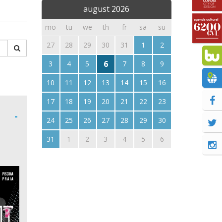
august
2026
mo
tu
we
th
fr
sa
su
27
28
29
30
31
1
2
6
3
4
5
7
8
9
10
11
12
13
14
15
16
17
18
19
20
21
22
23
-
24
25
26
27
28
29
30
31
1
2
3
4
5
6