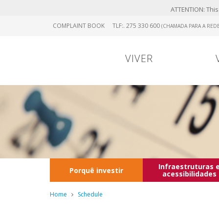
ATTENTION: This 
Skip
COMPLAINT BOOK
TLF:. 275 330 600
(CHAMADA PARA A REDE
to
main
content
VIVER
Infraestruturas 
Porquê investir
acessibilidades
Home
Schedule