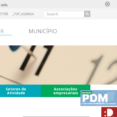
 info
ETTER
_TOP_AGENDA
IR
MUNICÍPIO
Setores de
Associações
Atividade
empresariais