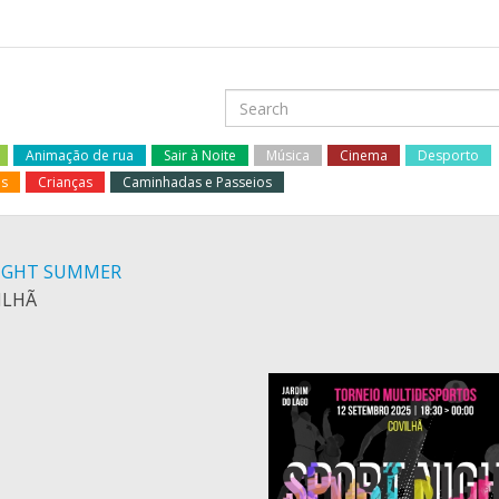
Animação de rua
Sair à Noite
Música
Cinema
Desporto
os
Crianças
Caminhadas e Passeios
 NIGHT SUMMER
ILHÃ