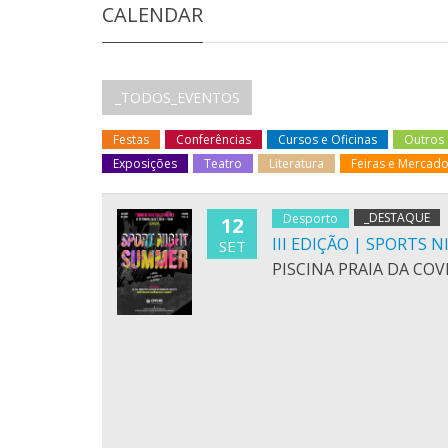
CALENDAR
_TODOS_EVENTOS
Festas
Conferências
Cursos e Oficinas
Outros
Exposições
Teatro
Literatura
Feiras e Mercad
_DESTAQUE
Desporto
12
III EDIÇÃO | SPORTS
SET
PISCINA PRAIA DA COV