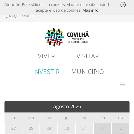
Atención: Este sitio utiliza cookies. Al usar este sitio, usted
acepta el uso de cookies.
Más info
Skip
_LIVRO_RECLAMACOES
to
main
content
VIVER
VISITAR
INVESTIR
MUNICÍPIO
agosto
2026
lu
ma
mi
ju
vi
sá
do
27
28
29
30
31
1
2