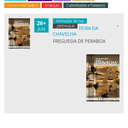
Feiras e Mercados
Crianças
Caminhadas e Passeios
Animação de rua
26+
-
_DESTAQUE
FEIRA DA
JUN
CHAVELHA
FREGUESIA DE PERABOA