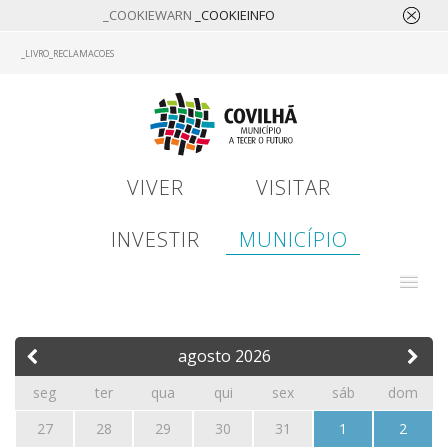
_COOKIEWARN
_COOKIEINFO
Skip
_LIVRO_RECLAMACOES
to
main
content
VIVER
VISITAR
INVESTIR
MUNICÍPIO
agosto
2026
seg
ter
qua
qui
sex
sáb
dom
27
28
29
30
31
1
2