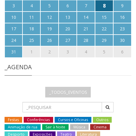
8
3
4
5
6
7
9
10
11
12
13
14
15
16
17
18
19
20
21
22
23
24
25
26
27
28
29
30
31
1
2
3
4
5
6
_AGENDA
_TODOS_EVENTOS
Festas
Conferências
Cursos e Oficinas
Outros
Animação de rua
Sair à Noite
Música
Cinema
Desporto
Exposições
Teatro
Literatura