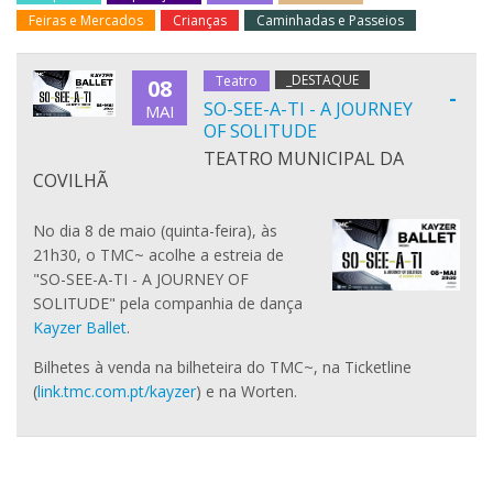
Feiras e Mercados
Crianças
Caminhadas e Passeios
_DESTAQUE
Teatro
08
-
SO-SEE-A-TI - A JOURNEY
MAI
OF SOLITUDE
TEATRO MUNICIPAL DA
COVILHÃ
No dia 8 de maio (quinta-feira), às
21h30, o TMC~ acolhe a estreia de
"SO-SEE-A-TI - A JOURNEY OF
SOLITUDE" pela companhia de dança
Kayzer Ballet
.
Bilhetes à venda na bilheteira do TMC~, na Ticketline
(
link.tmc.com.pt/kayzer
) e na Worten.