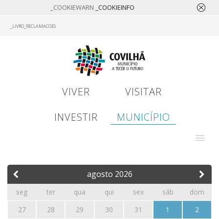
_COOKIEWARN
_COOKIEINFO
Skip
_LIVRO_RECLAMACOES
to
main
content
VIVER
VISITAR
INVESTIR
MUNICÍPIO
agosto
2026
seg
ter
qua
qui
sex
sáb
dom
27
28
29
30
31
1
2