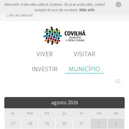
Atención: Este sitio utiliza cookies. Al usar este sitio, usted
acepta el uso de cookies.
Más info
Skip
_LIVRO_RECLAMACOES
to
main
content
VIVER
VISITAR
INVESTIR
MUNICÍPIO
agosto
2026
lu
ma
mi
ju
vi
sá
do
27
28
29
30
31
1
2