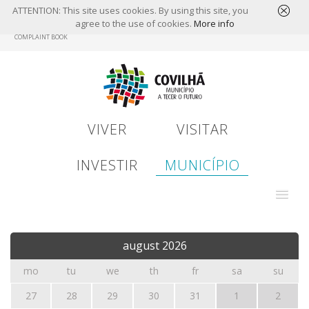
ATTENTION: This site uses cookies. By using this site, you
agree to the use of cookies.
More info
Skip
COMPLAINT BOOK
to
main
content
VIVER
VISITAR
INVESTIR
MUNICÍPIO
august
2026
mo
tu
we
th
fr
sa
su
27
28
29
30
31
1
2