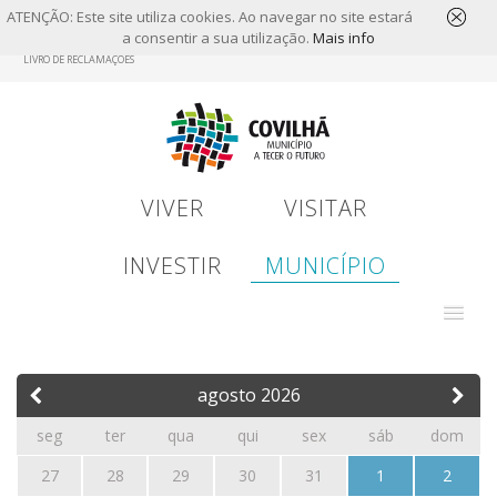
ATENÇÃO: Este site utiliza cookies. Ao navegar no site estará
a consentir a sua utilização.
Mais info
Skip
LIVRO DE RECLAMAÇÕES
to
main
content
VIVER
VISITAR
INVESTIR
MUNICÍPIO
agosto
2026
seg
ter
qua
qui
sex
sáb
dom
27
28
29
30
31
1
2