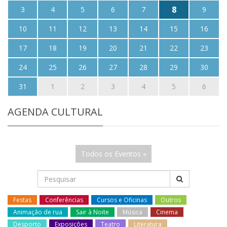
8
3
4
5
6
7
9
10
11
12
13
14
15
16
17
18
19
20
21
22
23
24
25
26
27
28
29
30
31
1
2
3
4
5
6
AGENDA CULTURAL
Todos os Eventos »
Festas
Conferências
Cursos e Oficinas
Outros
Animação de rua
Sair à Noite
Música
Cinema
Desporto
Exposições
Teatro
Literatura