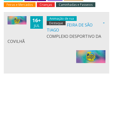
Feiras e Mercados
Crianças
Caminhadas e Passeios
Animação de rua
16+
-
Destaque
FEIRA DE SÃO
JUL
TIAGO
COMPLEXO DESPORTIVO DA
COVILHÃ