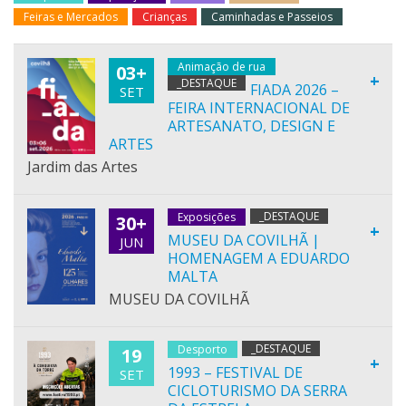
Feiras e Mercados
Crianças
Caminhadas e Passeios
Animação de rua
03+
+
_DESTAQUE
FIADA 2026 –
SET
FEIRA INTERNACIONAL DE
ARTESANATO, DESIGN E
ARTES
Jardim das Artes
_DESTAQUE
Exposições
30+
+
MUSEU DA COVILHÃ |
JUN
HOMENAGEM A EDUARDO
MALTA
MUSEU DA COVILHÃ
_DESTAQUE
Desporto
19
+
1993 – FESTIVAL DE
SET
CICLOTURISMO DA SERRA