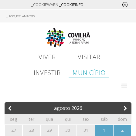
_COOKIEWARN
_COOKIEINFO
Skip
_LIVRO_RECLAMACOES
to
main
content
VIVER
VISITAR
INVESTIR
MUNICÍPIO
agosto
2026
seg
ter
qua
qui
sex
sáb
dom
27
28
29
30
31
1
2