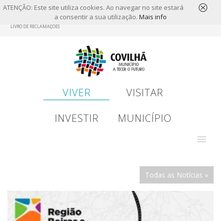
ATENÇÃO: Este site utiliza cookies. Ao navegar no site estará
a consentir a sua utilização.
Mais info
Skip
LIVRO DE RECLAMAÇÕES
to
main
content
VIVER
VISITAR
INVESTIR
MUNICÍPIO
Todas as Notícias »