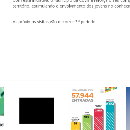
Com esta iniciativa, o Município da Covilhã reforça o seu c
território, estimulando o envolvimento dos jovens no conhec
As próximas visitas vão decorrer 3.º período.