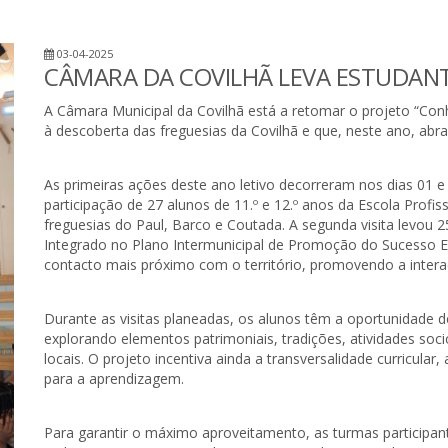
03-04-2025
CÂMARA DA COVILHÃ LEVA ESTUDAN
A Câmara Municipal da Covilhã está a retomar o projeto “Conh
à descoberta das freguesias da Covilhã e que, neste ano, abr
As primeiras ações deste ano letivo decorreram nos dias 01 e 0
participação de 27 alunos de 11.º e 12.º anos da Escola Profis
freguesias do Paul, Barco e Coutada. A segunda visita levou 
Integrado no Plano Intermunicipal de Promoção do Sucesso E
contacto mais próximo com o território, promovendo a intera
Durante as visitas planeadas, os alunos têm a oportunidade
explorando elementos patrimoniais, tradições, atividades so
locais. O projeto incentiva ainda a transversalidade curricula
para a aprendizagem.
Para garantir o máximo aproveitamento, as turmas participant