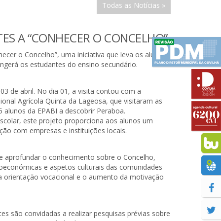
Todas as Notícias »
TES A “CONHECER O CONCELHO”
ecer o Concelho”, uma iniciativa que leva os alunos
angerá os estudantes do ensino secundário.
3 de abril. No dia 01, a visita contou com a
sional Agrícola Quinta da Lageosa, que visitaram as
25 alunos da EPABI a descobrir Peraboa.
scolar, este projeto proporciona aos alunos um
ção com empresas e instituições locais.
 de aprofundar o conhecimento sobre o Concelho,
cioeconómicas e aspetos culturais das comunidades
r, a orientação vocacional e o aumento da motivação
es são convidadas a realizar pesquisas prévias sobre