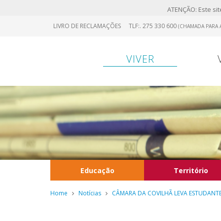
ATENÇÃO: Este site
Skip
LIVRO DE RECLAMAÇÕES
TLF:. 275 330 600
(CHAMADA PARA A
to
main
content
VIVER
Educação
Território
Home
Notícias
CÂMARA DA COVILHÃ LEVA ESTUDANT