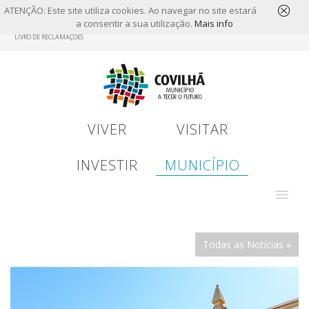
ATENÇÃO: Este site utiliza cookies. Ao navegar no site estará
a consentir a sua utilização.
Mais info
Skip
LIVRO DE RECLAMAÇÕES
to
main
content
VIVER
VISITAR
INVESTIR
MUNICÍPIO
Todas as Notícias »