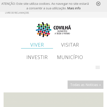
ATENÇÃO: Este site utiliza cookies. Ao navegar no site estará
a consentir a sua utilização.
Mais info
Skip
LIVRO DE RECLAMAÇÕES
to
main
content
VIVER
VISITAR
INVESTIR
MUNICÍPIO
Todas as Notícias »