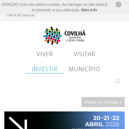
ATENÇÃO: Este site utiliza cookies. Ao navegar no site estará
a consentir a sua utilização.
Mais info
Skip
LIVRO DE RECLAMAÇÕES
to
main
content
VIVER
VISITAR
INVESTIR
MUNICÍPIO
Todas as Notícias »