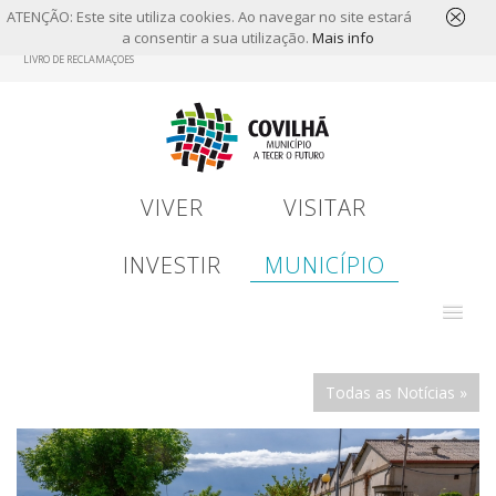
ATENÇÃO: Este site utiliza cookies. Ao navegar no site estará
a consentir a sua utilização.
Mais info
Skip
LIVRO DE RECLAMAÇÕES
to
main
content
VIVER
VISITAR
INVESTIR
MUNICÍPIO
Todas as Notícias »