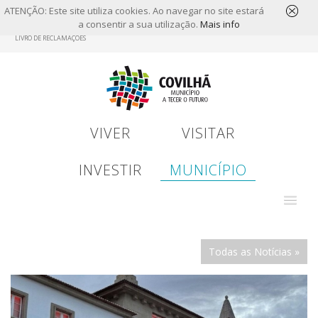
ATENÇÃO: Este site utiliza cookies. Ao navegar no site estará
a consentir a sua utilização.
Mais info
Skip
LIVRO DE RECLAMAÇÕES
to
main
content
VIVER
VISITAR
INVESTIR
MUNICÍPIO
Todas as Notícias »