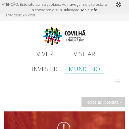
ATENÇÃO: Este site utiliza cookies. Ao navegar no site estará
a consentir a sua utilização.
Mais info
Skip
LIVRO DE RECLAMAÇÕES
to
main
content
VIVER
VISITAR
INVESTIR
MUNICÍPIO
Todas as Notícias »