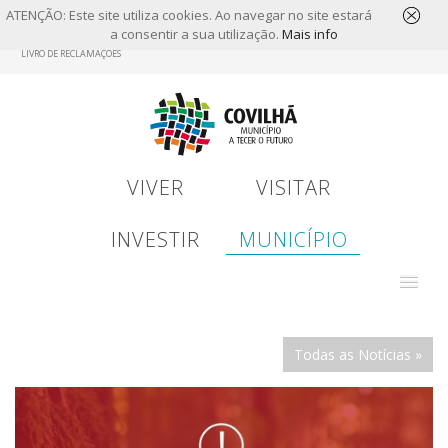
ATENÇÃO: Este site utiliza cookies. Ao navegar no site estará
a consentir a sua utilização.
Mais info
Skip
LIVRO DE RECLAMAÇÕES
to
main
content
VIVER
VISITAR
INVESTIR
MUNICÍPIO
Todas as Notícias »