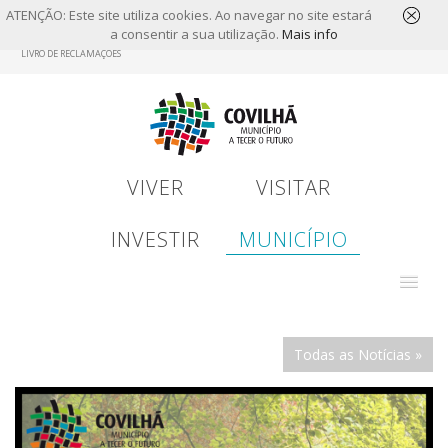
ATENÇÃO: Este site utiliza cookies. Ao navegar no site estará
a consentir a sua utilização.
Mais info
Skip
LIVRO DE RECLAMAÇÕES
to
main
content
VIVER
VISITAR
INVESTIR
MUNICÍPIO
Todas as Notícias »