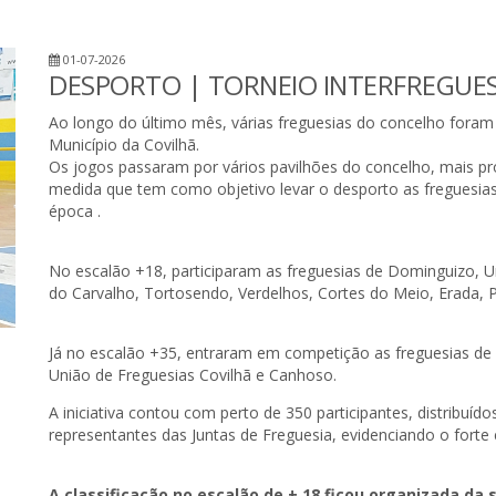
01-07-2026
DESPORTO | TORNEIO INTERFREGUE
Ao longo do último mês, várias freguesias do concelho foram 
Município da Covilhã.
Os jogos passaram por vários pavilhões do concelho, mais p
medida que tem como objetivo levar o desporto as freguesia
época .
No escalão +18, participaram as freguesias de Dominguizo, Un
do Carvalho, Tortosendo, Verdelhos, Cortes do Meio, Erada, P
Já no escalão +35, entraram em competição as freguesias de V
União de Freguesias Covilhã e Canhoso.
A iniciativa contou com perto de 350 participantes, distribuído
representantes das Juntas de Freguesia, evidenciando o forte
A classificação no escalão de + 18 ficou organizada da