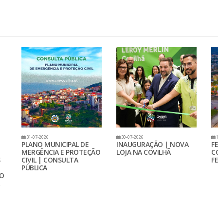
31-07-2026
30-07-2026
1
PLANO MUNICIPAL DE
INAUGURAÇÃO | NOVA
F
MERGÊNCIA E PROTEÇÃO
LOJA NA COVILHÃ
C
CIVIL | CONSULTA
FE
PÚBLICA
ÃO