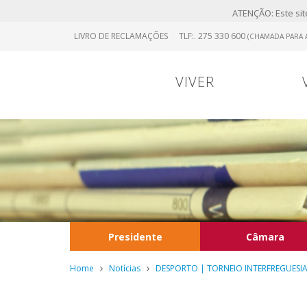
ATENÇÃO: Este site
Skip
LIVRO DE RECLAMAÇÕES
TLF:. 275 330 600
(CHAMADA PARA A
to
main
content
VIVER
Presidente
Câmara
Home
Notícias
DESPORTO | TORNEIO INTERFREGUESI