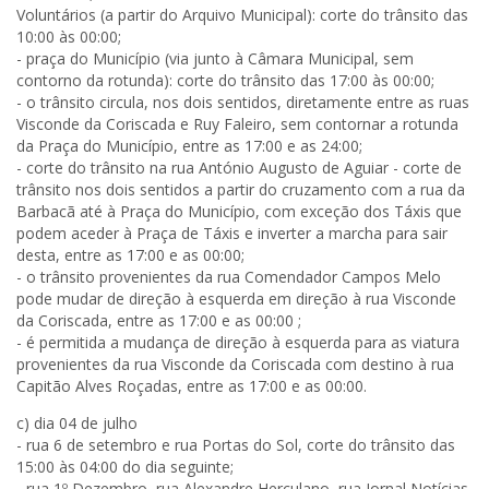
Voluntários (a partir do Arquivo Municipal): corte do trânsito das
10:00 às 00:00;
- praça do Município (via junto à Câmara Municipal, sem
contorno da rotunda): corte do trânsito das 17:00 às 00:00;
- o trânsito circula, nos dois sentidos, diretamente entre as ruas
Visconde da Coriscada e Ruy Faleiro, sem contornar a rotunda
da Praça do Município, entre as 17:00 e as 24:00;
- corte do trânsito na rua António Augusto de Aguiar - corte de
trânsito nos dois sentidos a partir do cruzamento com a rua da
Barbacã até à Praça do Município, com exceção dos Táxis que
podem aceder à Praça de Táxis e inverter a marcha para sair
desta, entre as 17:00 e as 00:00;
- o trânsito provenientes da rua Comendador Campos Melo
pode mudar de direção à esquerda em direção à rua Visconde
da Coriscada, entre as 17:00 e as 00:00 ;
- é permitida a mudança de direção à esquerda para as viatura
provenientes da rua Visconde da Coriscada com destino à rua
Capitão Alves Roçadas, entre as 17:00 e as 00:00.
c) dia 04 de julho
- rua 6 de setembro e rua Portas do Sol, corte do trânsito das
15:00 às 04:00 do dia seguinte;
- rua 1º Dezembro, rua Alexandre Herculano, rua Jornal Notícias