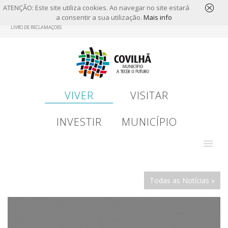
ATENÇÃO: Este site utiliza cookies. Ao navegar no site estará
a consentir a sua utilização.
Mais info
Skip
LIVRO DE RECLAMAÇÕES
to
main
content
VIVER
VISITAR
INVESTIR
MUNICÍPIO
Todas as Notícias »