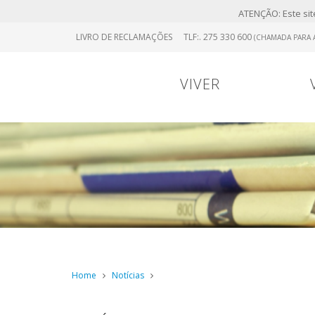
ATENÇÃO: Este site
Skip
LIVRO DE RECLAMAÇÕES
TLF:. 275 330 600
(CHAMADA PARA A
to
main
content
VIVER
Portugal
0
Viver
Menu
Continental
Home
Notícias