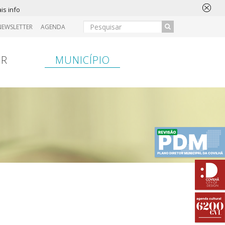
is info
NEWSLETTER
AGENDA
IR
MUNICÍPIO
ansferência
Entrada
Hospital
Entrada
Bancária