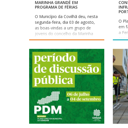
MARINHA GRANDE EM
CONS
PROGRAMA DE FÉRIAS
INF
POR
O Município da Covilhã deu, nesta
O Pl
segunda-feira, dia 03 de agosto,
em f
as boas-vindas a um grupo de
a Fer
jovens do concelho da Marinha
consu
Grande, que participa num
abra
estágio de férias promovido pela
inter
“Rede Náutica Solidária 2026”. A
atra
iniciativa decorre no concelho até
Muni
ao próximo dia 6 de agosto,
Infra
resultando de uma parceria
post
estratégica entre o município
Ambi
anfitrião, o PROVERE Náutica do
Praç
Centro de Portugal, a Marinha
Alma
Grande e o Fórum Oceano. Este
ambi
projeto visa assegurar que
dent
crianças e jovens tenham acesso
a atividades educativas,
recreativas e desportivas durante
a interrupção letiva.
Paralelamente estimula a