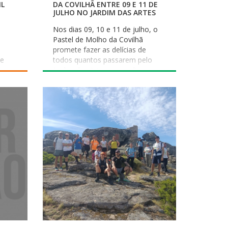
IL
DA COVILHÃ ENTRE 09 E 11 DE
JULHO NO JARDIM DAS ARTES
Nos dias 09, 10 e 11 de julho, o
Pastel de Molho da Covilhã
promete fazer as delícias de
de
todos quantos passarem pelo
ovos
Jardim das Artes, que volta a ser
s
palco do festival dedicado a este
idade
produto gastronómico típico da
vilhã
cidade e do concelho. Numa
organização conjunta do
tura
Município da Covilhã e da
ria
Confraria da Pastinaca e do
nua a
Pastel de Molho, o evento visa
m dos
divulgar, promover e valorizar um
,
produto certificado e único deste
território. Neste 5.º Festival do
o
Pastel de Molho da Covilhã
o
haverá espaços de venda com
 o
produtores certificados, bem
o
como animação para miúdos e
graúdos. Com horário entre as