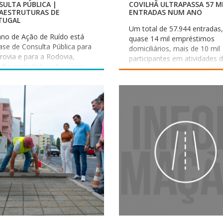
ULTA PÚBLICA |
COVILHÃ ULTRAPASSA 57 M
RAESTRUTURAS DE
ENTRADAS NUM ANO
TUGAL
Um total de 57.944 entradas,
ano de Ação de Ruído está
quase 14 mil empréstimos
ase de Consulta Pública para
domiciliários, mais de 10 mil
rovia e para a Rodovia,
participantes em atividades 
lte neste link o plano que
promoção da leitura e 689 n
nge a Covilhã Os
leitores. Estes são alguns do
essados poderão participar
números que ilustram a vital
vés da respetiva Câmara
da Biblioteca Municipal da Co
cipal ou diretamente para a
nos últimos 365 dias e que
estruturas de Portugal, via
assinalam os 109 anos de lei
al, para Departamento de
pública na Covilhã, uma histó
ente e Sustentabilidade –
iniciada em 1917 e que conti
a da Portagem, 2809-013
afirmar a biblioteca como u
da, ou por e-mail para
principais espaços de cultura
ente@infraestruturasdeportugal.pt,
educação não formal,
ro dos prazos das Consultas.
conhecimento e cidadania d
concelho. Ao longo do últim
ano, este espaço consolidou
seu papel como equipament
cultural de referência, tendo