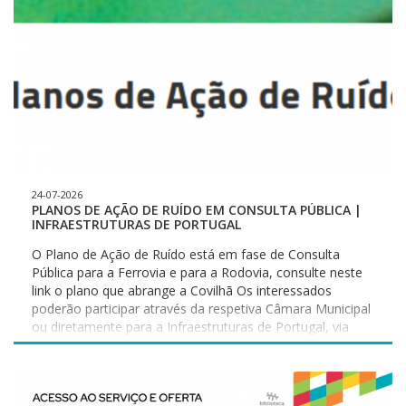
Vereadora do Pelouro do Turismo, Regina Gouveia, “a
adesão da Covilhã à Rede Náutica Solidária reforça o
compromisso com a inclusão social e com a promoção
do território covilhanense como um destino de excelência
no interior do país”. Para além das áreas da cultura,
educação e turismo do Município da Covilhã, o
acolhimento conta com o apoio da Pousada da Juventude
Serra da Estrela, Covialimentar e Escola Pêro da Covilhã.
O projeto dinamiza campos de férias e este ano tem a
colaboração dos Municípios da Covilhã, Pedrogão
Grande, Guarda e Carregal do Sal.
24-07-2026
PLANOS DE AÇÃO DE RUÍDO EM CONSULTA PÚBLICA |
INFRAESTRUTURAS DE PORTUGAL
O Plano de Ação de Ruído está em fase de Consulta
Pública para a Ferrovia e para a Rodovia, consulte neste
link o plano que abrange a Covilhã Os interessados
poderão participar através da respetiva Câmara Municipal
ou diretamente para a Infraestruturas de Portugal, via
postal, para Departamento de Ambiente e
Sustentabilidade – Praça da Portagem, 2809-013 Almada,
ou por e-mail para
ambiente@infraestruturasdeportugal.pt, dentro dos