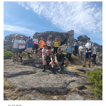
dia 5 de julho - Largo Valério de Morais (Zona de Street
Food), a partir das 08:00 do dia 30 de junho até às 00:00
do dia 05 de julho; - Largo 1º Dezembro (retaguarda do
Edifício da CMC), a partir das 08:00 do dia 30 de junho até
às 00:00 do dia 05 de julho; 1.2.- Corte do trânsito a) dia
02 de julho - rua 6 de setembro e rua Portas do Sol, corte
do trânsito das 15:00 às 04:00 do dia seguinte; - rua 1º
Dezembro, rua Alexandre Herculano, rua Jornal Notícias
da Covilhã, rua Senhor da Paciência e Rua dos Bombeiros
Voluntários (a partir do Arquivo Municipal): corte do
trânsito das 17:00 às 21:30; - praça do Município (via junto
à Câmara Municipal, sem contorno da rotunda): corte do
trânsito das 17:00 às 00:00; - o trânsito circula, nos dois
sentidos, diretamente entre as ruas Visconde da
Coriscada e Ruy Faleiro, sem contornar a rotunda da
Praça do Município, entre as 17:00 às 24:00; - corte do
trânsito na rua António Augusto de Aguiar - corte de
trânsito nos dois sentidos a partir do cruzamento com a
rua da Barbacã até à Praça do Município, com exceção
dos Táxis que podem aceder à Praça de Táxis e inverter a
marcha para sair desta, entre as 17:00 e as 00:00; - o
trânsito provenientes da rua Comendador Campos Melo
01-07-2026