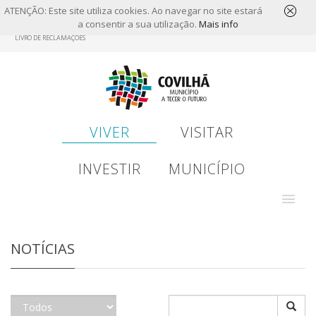
ATENÇÃO: Este site utiliza cookies. Ao navegar no site estará
a consentir a sua utilização.
Mais info
Skip
LIVRO DE RECLAMAÇÕES
to
main
content
VIVER
VISITAR
INVESTIR
MUNICÍPIO
NOTÍCIAS