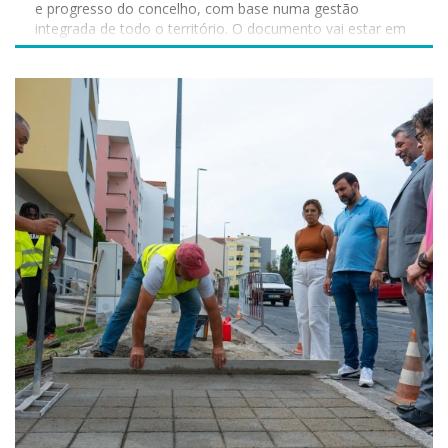
e progresso do concelho, com base numa gestão
como um espaço de cultura, inovação, inclusão e
integrada de todo o território. O documento vai estar em
participação cívica, demonstrando que, 109 anos depois,
discussão pública durante 45 dias úteis, podendo os
a leitura pública permanece um dos pilares fundamentais
interessados apresentarem as suas propostas até ao dia
do desenvolvimento da comunidade.
04 de setembro. A informação pode ser consultada online
e presencialmente Online: www.cm-covilha.pt/?
cix=1202&tab=795&curr=869&lang=1
https://plantasonline.cm-covilha.pt/geoportal
Presencialmente: Departamento de Obras e Planeamento
Sítio da Corredoura 6200-026 Covilhã As propostas
podem ser apresentadas das seguintes formas: - Balcão
Único; - Balcão Único Digital; - Geoportal; - Correio
eletrónico: planeamento.ordenamento@cm-covilha.pt; -
Via postal. Participe. Todos os contributos contam.
#municipiodacovilha #atecerofuturo