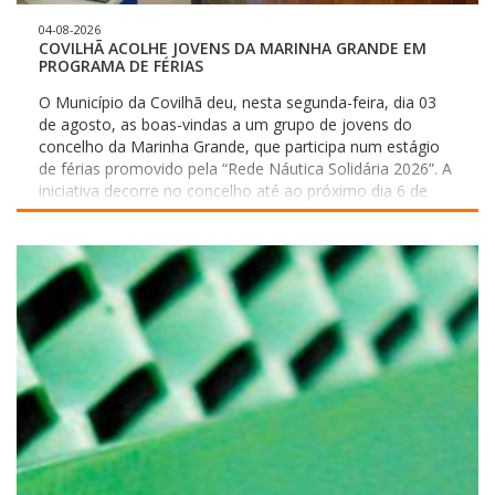
04-08-2026
COVILHÃ ACOLHE JOVENS DA MARINHA GRANDE EM
PROGRAMA DE FÉRIAS
O Município da Covilhã deu, nesta segunda-feira, dia 03
de agosto, as boas-vindas a um grupo de jovens do
concelho da Marinha Grande, que participa num estágio
de férias promovido pela “Rede Náutica Solidária 2026”. A
iniciativa decorre no concelho até ao próximo dia 6 de
agosto, resultando de uma parceria estratégica entre o
município anfitrião, o PROVERE Náutica do Centro de
Portugal, a Marinha Grande e o Fórum Oceano. Este
projeto visa assegurar que crianças e jovens tenham
acesso a atividades educativas, recreativas e desportivas
durante a interrupção letiva. Paralelamente estimula a
cooperação territorial e a solidariedade entre municípios
da Região Centro, num contexto particularmente
exigente, tendo em conta os impactos da tempestade
Kristin. Durante os quatro dias, os participantes terão
oportunidade de descobrir as potencialidades da Covilhã.
O programa inclui atividades na Piscina Praia, na
Biblioteca Municipal e no Museu da Covilhã. Para a