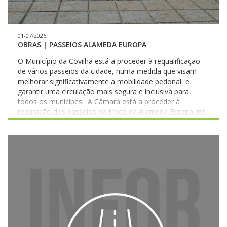
01-07-2026
OBRAS | PASSEIOS ALAMEDA EUROPA
O Município da Covilhã está a proceder à requalificação
de vários passeios da cidade, numa medida que visam
melhorar significativamente a mobilidade pedonal e
garantir uma circulação mais segura e inclusiva para
todos os munícipes. A Câmara está a proceder à
reparação dos passeios no troço da Alameda Europa até
à estação de Caminhos-de-Ferro, trabalhos que o
Presidente da Câmara, Hélio Fazendeiro, visitou
recentemente no âmbito do acompanhamento de
proximidade que faz às intervenções em curso. O
Município agradece a compreensão de todos pelos
incómodos temporários causados pelos trabalhos, que
traduzem um investimento contínuo na qualidade de vida
e na segurança na nossa cidade. #municipiodacovilha
#atecerofuturo