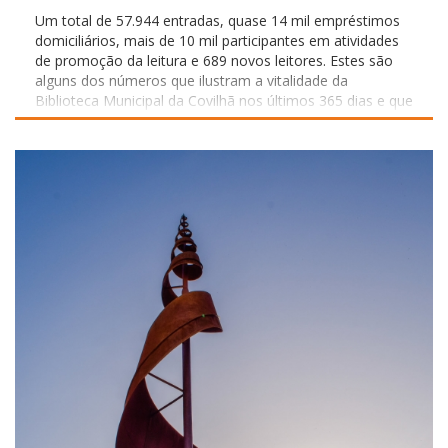
Um total de 57.944 entradas, quase 14 mil empréstimos
domiciliários, mais de 10 mil participantes em atividades
de promoção da leitura e 689 novos leitores. Estes são
alguns dos números que ilustram a vitalidade da
Biblioteca Municipal da Covilhã nos últimos 365 dias e que
assinalam os 109 anos de leitura pública na Covilhã, uma
história iniciada em 1917 e que continua a afirmar a
biblioteca como um dos principais espaços de cultura,
educação não formal, conhecimento e cidadania do
concelho. Ao longo do último ano, este espaço
consolidou o seu papel como equipamento cultural de
referência, tendo registado um crescimento na procura,
com 57.944 entradas, ou seja, mais 3.909 entradas do
que as 54.035 do ano transato. Os dados revelam uma
instituição viva e próxima da comunidade: registaram-se
13.894 empréstimos domiciliários, 327 sessões de
mediação da leitura, que envolveram 10.372 participantes,
76 oficinas criativas, frequentadas por 2.915 pessoas,
além de 22 exposições, 16 ações de formação e dezenas
de iniciativas dirigidas a públicos de todas as idades. A
biblioteca reforçou igualmente a sua missão enquanto
espaço de inclusão digital e apoio à comunidade,