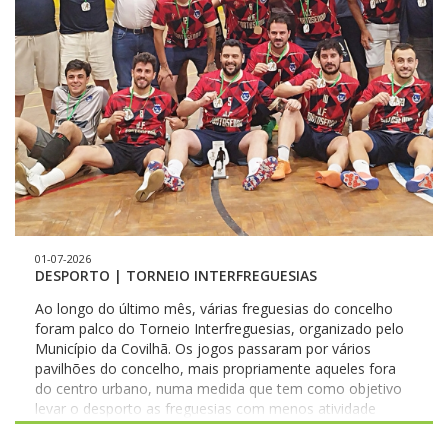
01-07-2026
DESPORTO | TORNEIO INTERFREGUESIAS
Ao longo do último mês, várias freguesias do concelho
foram palco do Torneio Interfreguesias, organizado pelo
Município da Covilhã. Os jogos passaram por vários
pavilhões do concelho, mais propriamente aqueles fora
do centro urbano, numa medida que tem como objetivo
levar o desporto as freguesias com menos atividade
desportiva no decorrer da época . No escalão +18,