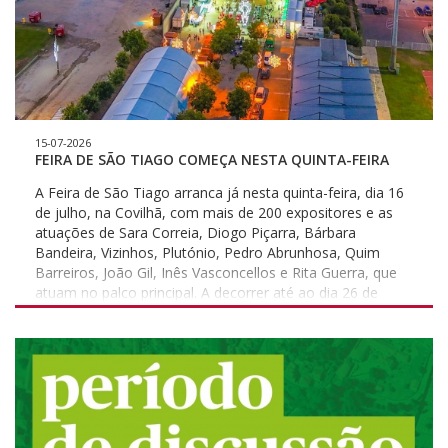
15-07-2026
FEIRA DE SÃO TIAGO COMEÇA NESTA QUINTA-FEIRA
A Feira de São Tiago arranca já nesta quinta-feira, dia 16
de julho, na Covilhã, com mais de 200 expositores e as
atuações de Sara Correia, Diogo Piçarra, Bárbara
Bandeira, Vizinhos, Plutónio, Pedro Abrunhosa, Quim
Barreiros, João Gil, Inês Vasconcellos e Rita Guerra, que
atuam no palco principal. A decorrer até ao dia 26 de
julho, o evento garante onze dias de muita diversão e
música, aliadas à promoção territorial e à dinamização
empresarial da região, com a presença de instituições,
espaços de restauração, empresas e negócios, bem
como carrosséis e divertimentos. Esta edição volta a ser
organizada pelo Município da Covilhã, em parceria com a
Associação Empresarial da Covilhã, Belmonte e