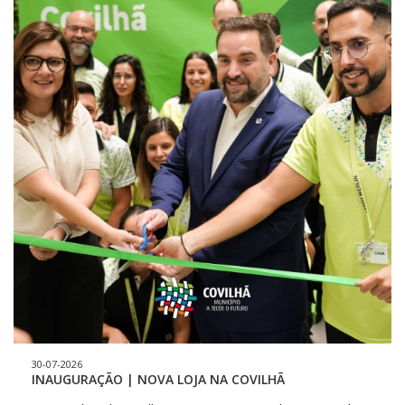
no endereço: Para apresentar sugestões ou pedir
esclarecimentos, pode enviar a comunicação ao
Presidente da Câmara Municipal da Covilhã, por carta
registada com aviso de receção enviados para a Praça do
Município, 6200-251 Covilhã, ou por correio eletrónico,
para o endereço helio.fazendeiro@cm-covilha.pt .
Participe, o seu contributo é importante. Revisão do
Plano Municipal de Emergência e Proteção Civil (PMEPC)
DA COVILHÃ Edital - Download - Ficheiro PDF ( 2 MB ) |
Plano - Download - Ficheiro PDF ( 2 MB )
30-07-2026
INAUGURAÇÃO | NOVA LOJA NA COVILHÃ