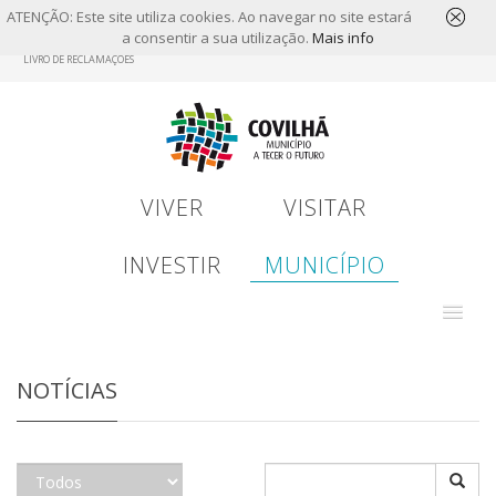
ATENÇÃO: Este site utiliza cookies. Ao navegar no site estará
a consentir a sua utilização.
Mais info
Skip
LIVRO DE RECLAMAÇÕES
to
main
content
VIVER
VISITAR
INVESTIR
MUNICÍPIO
NOTÍCIAS