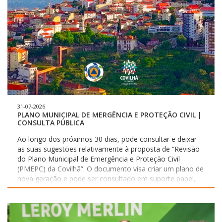
31-07-2026
PLANO MUNICIPAL DE MERGÊNCIA E PROTEÇÃO CIVIL |
CONSULTA PÚBLICA
Ao longo dos próximos 30 dias, pode consultar e deixar
as suas sugestões relativamente à proposta de “Revisão
do Plano Municipal de Emergência e Proteção Civil
(PMEPC) da Covilhã”. O documento visa criar um plano de
nova geração e pode ser consultado em suporte papel,
no Edifício da Câmara Municipal da Covilhã, de segunda a
sexta-feira, das 09:30 às 12:30 e das 14:30 às 17:30,
mediante marcação prévia ou através do suporte
informático no sítio institucional (internet) do Município