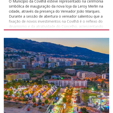
O Município da Covilhã esteve representado na cerimónia
simbólica de inauguração da nova loja da Leroy Merlin na
cidade, através da presença do Vereador João Marques.
Durante a sessão de abertura o vereador salientou que a
fixação de novos investimentos na Covilhã é o reflexo do
dinamismo e da atratividade do Concelho, acrescentando
que a o chegada de uma nova marca à Covilhã reforça a
oferta comercial de proximidade, cria emprego e
demonstra que a cidade continua a afirmar-se como um
polo económico e de referência na região.
#municipiodacovilha #atecerofuturo