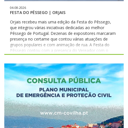
04-08-2026
FESTA DO PÊSSEGO | ORJAIS
Orjais recebeu mais uma edição da Festa do Pêssego,
que integrou várias iniciativas dedicadas ao melhor
Pêssego de Portugal. Dezenas de expositores marcaram
presença no certame que contou várias atuações de
grupos populares e com animação de rua. A Festa do
Pêssego contou com a presença do Vereador com o
pelouro dos Eventos, Luís Marques. #municipiodacovilha
#atecerofuturo #freguesias