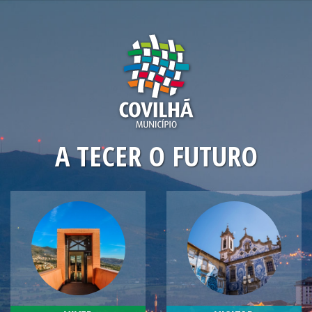
Skip
to
main
content
A TECER O FUTURO